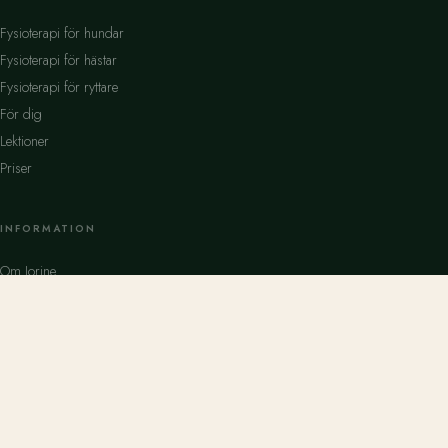
Fysioterapi för hundar
Fysioterapi för hästar
Fysioterapi för ryttare
För dig
Lektioner
Priser
INFORMATION
Om Jorine
Kontakt
Priser