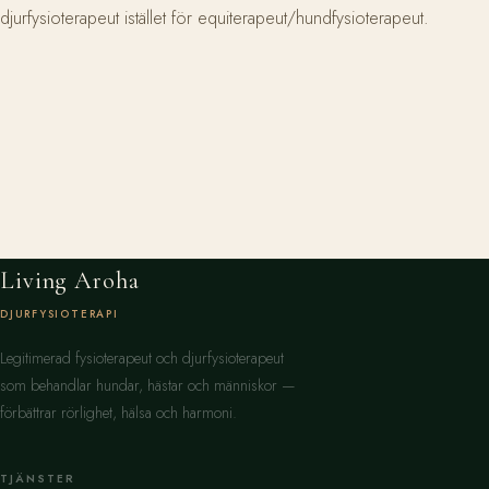
djurfysioterapeut istället för equiterapeut/hundfysioterapeut.
Living Aroha
DJURFYSIOTERAPI
Legitimerad fysioterapeut och djurfysioterapeut
som behandlar hundar, hästar och människor —
förbättrar rörlighet, hälsa och harmoni.
TJÄNSTER