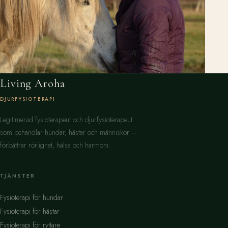
Living Aroha
DJURFYSIOTERAPI
Legitimerad fysioterapeut och djurfysioterapeut
som behandlar hundar, hästar och människor —
förbättrar rörlighet, hälsa och harmoni.
TJÄNSTER
Fysioterapi för hundar
Fysioterapi för hästar
Fysioterapi för ryttare